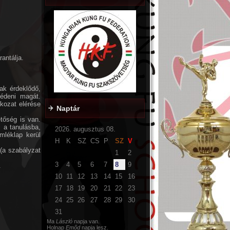
antálja.
ak érdeklődő,
védeni magát.
kozat elérése
Naptár
tőség is van.
 a tanulásba,
2026. augusztus 08.
mléklap kerül
H
K
SZ
CS
P
SZ
V
 (a szabályzat
1
2
3
4
5
6
7
8
9
.
10
11
12
13
14
15
16
17
18
19
20
21
22
23
24
25
26
27
28
29
30
31
Ma
László
napja van.
Holnap
Emőd
napja lesz.