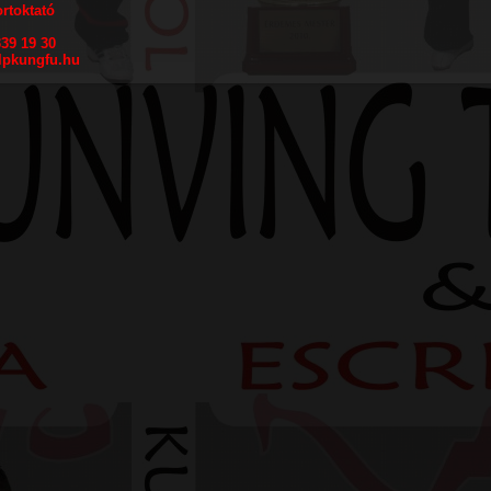
rtoktató
339 19 30
lpkungfu.hu