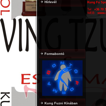
Hírlevél
Kung Fu Spo
Tel.:
+36 70 
WEB:
www.
Formabontó
Kung Fuzni Kínában