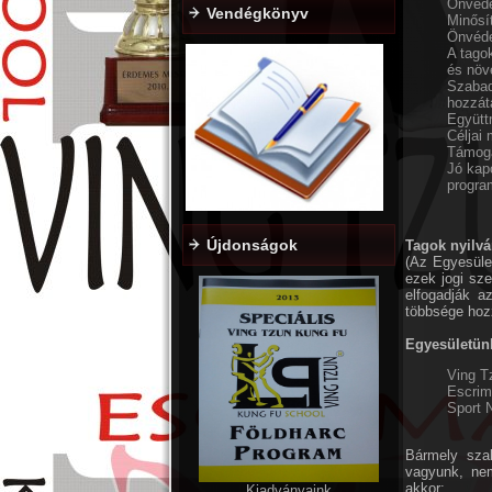
Önvéde
Vendégkönyv
Minősít
Önvéde
A tago
és növe
Szabad
hozzát
Együtt
Céljai
Támoga
Jó kap
progra
Újdonságok
Tagok nyilvá
(Az Egyesület
ezek jogi sz
elfogadják a
többsége hozz
Egyesületün
Ving T
Escri
Sport 
Bármely szak
vagyunk, nem
akkor:
Kiadványaink