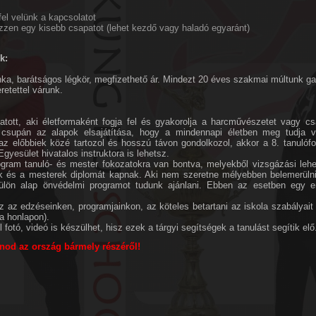
fel velünk a kapcsolatot
zzen egy kisebb csapatot (lehet kezdő vagy haladó egyaránt)
k:
a, barátságos légkör, megfizethető ár. Mindezt 20 éves szakmai múltunk gar
retettel várunk.
vatott, aki életformaként fogja fel és gyakorolja a harcművészetet vagy cs
 csupán az alapok elsajátítása, hogy a mindennapi életben meg tudja 
z előbbiek közé tartozol és hosszú távon gondolkozol, akkor a 8. tanulófo
Egyesület hivatalos instruktora is lehetsz.
rogram tanuló- és mester fokozatokra van bontva, melyekből vizsgázási lehe
ok és a mesterek diplomát kapnak. Aki nem szeretne mélyebben belemerülni
lön alap önvédelmi programot tudunk ajánlani. Ebben az esetben egy e
z az edzéseinken, programjainkon, az köteles betartani az iskola szabályait
a honlapon).
 fotó, videó is készülhet, hisz ezek a tárgyi segítségek a tanulást segítik elő
onod az ország bármely részéről!