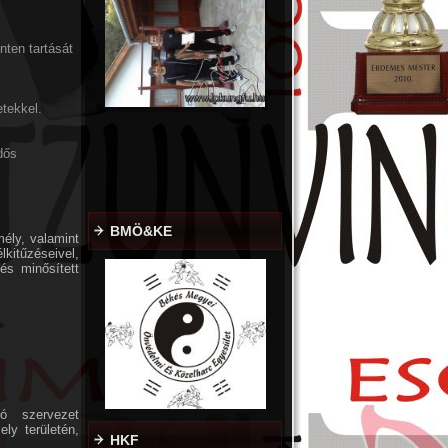
ten tartását
etekkel.
dős
BMÖ&KE
mély, valamint
kitűzéseivel,
és minősített
lló szervezet
ly területén,
HKF