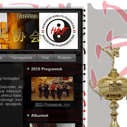
at
Támogatóink
Chat
Belépés
2015 Programok
j honlapján!
űvészetet, és
at toborozni,
hetsz fiatal,
szüksége van!
sti épségünk,
2015 Programok >>>
Albumok