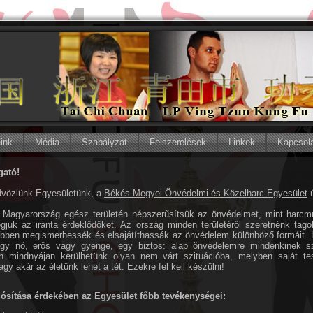
áink
Média
Szabályzat
Felszerelések
Linkek
Kapcsol
gató!
üdvözlünk Egyesületünk, a
Békés Megyei Önvédelmi és Közelharc Egyesület
ú
 Magyarország egész területén népszerűsítsük az önvédelmet, mint harcm
gjuk az iránta érdeklődőket. Az ország minden területéről szeretnénk tagok
öbben megismerhessék és elsajátíthassák az önvédelem különböző formáit. Le
vagy nő, erős vagy gyenge, egy biztos: alap önvédelemre mindenkinek 
n mindnyájan kerülhetünk olyan nem várt szituációba, melyben saját te
gy akár az életünk lehet a tét. Ezekre fel kell készülni!
ósítása érdekében az Egyesület főbb tevékenységei: