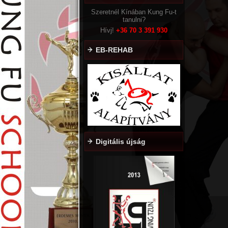
Szeretnél Kínában Kung Fu-t
tanulni?
Hívj!
+36
70 3 391 930
EB-REHAB
Digitális újság