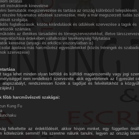
lem oktatás
ett instruktorok kinevelése
lmi bemutatók megszervezése és tartása az ország különböző településein.
k részére folyamatos edzések szervezése, mely a már megszerzett tudás szin
lését szolgálja.
idős foglalkozások, közös kirándulások és üdülések szervezése a tagok és
artozóik számára.
működés az illetékes társadalmi és tömegszervezetekkel, illetve társszervez
 megvalósítása érdekében vállalkozási tevékenység folytatása
tók keresése (anyagi- és erkölcsi viszonylatban is)
csolat ápolása más harcművész egyesületekkel (közös tréningek és szabadi
mok szervezése)
ntartása
 tagja lehet minden olyan belföldi és külföldi magánszemély vagy jogi sze
emélyiséggel nem rendelkező szervezete, akik egyetértenek az Egyesület cél
z alapszabályt, rendszeresen fizetik a tagdíjat és felvételükhöz a közgyűl
ájárul.)
k főbb harcművészeti szakágai:
zun Kung Fu
ma
Nunchaku
ág felkeltette az érdeklődését, akkor hívjon minket, egy független öná
 kötelezünk semmit! Ha szeretne nálunk tanulni, legyen az ország bárme