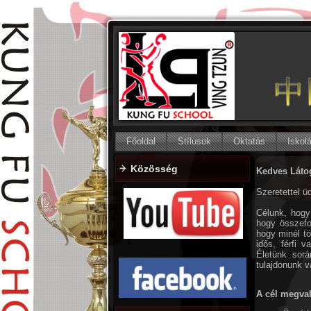
Főoldal
Stílusok
Oktatás
Iskol
Közösség
Kedves Láto
Szeretettel 
Célunk, hogy
hogy összefo
hogy minél t
idős, férfi 
Életünk sorá
tulajdonunk va
A cél megval