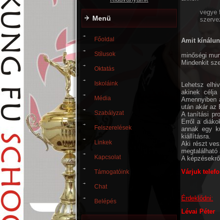
vegye 
Menü
szerve
Főoldal
Amit kínálun
Stílusok
minőségi munk
Mindenkit sze
Oktatás
Iskoláink
Lehetsz elhi
akinek célja
Média
Amennyiben a
után akár az 
Szabályzat
A tanítási p
Erről a diák
Felszerelések
annak egy kü
kiállításra.
Linkek
Aki részt ves
megtalálható 
Kapcsolat
A képzésekről
Várjuk telef
Támogatóink
Chat
Érdeklődni:
Belépés
Lévai Péter